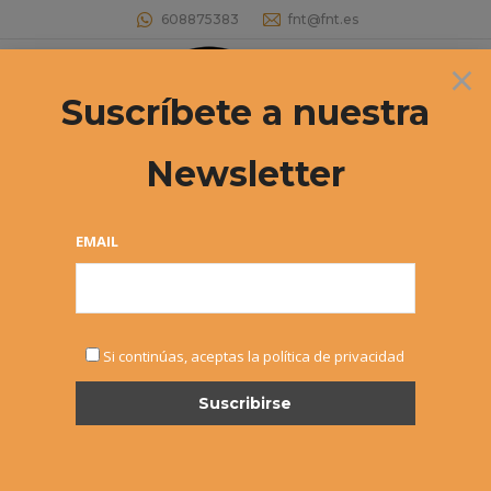
608875383
fnt@fnt.es
×
Buscar:
Suscríbete a nuestra
Newsletter
Archivos diarios:
24 febrero, 2026
Estás aquí:
EMAIL
Si continúas, aceptas la política de privacidad