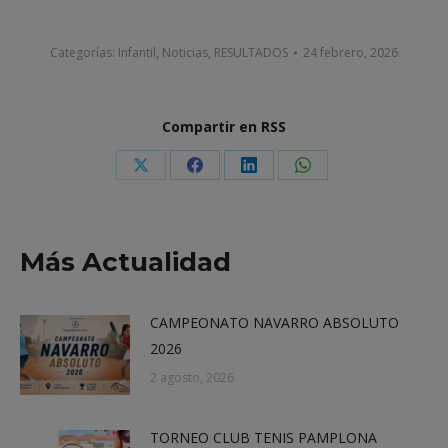
Categorías:
Infantil
,
Noticias
,
RESULTADOS
24 febrero, 2026
Compartir en RSS
Share
Share
Share
Share
on
on
on
on
X
Facebook
LinkedIn
WhatsApp
Más Actualidad
CAMPEONATO NAVARRO ABSOLUTO
2026
2 agosto, 2026
TORNEO CLUB TENIS PAMPLONA