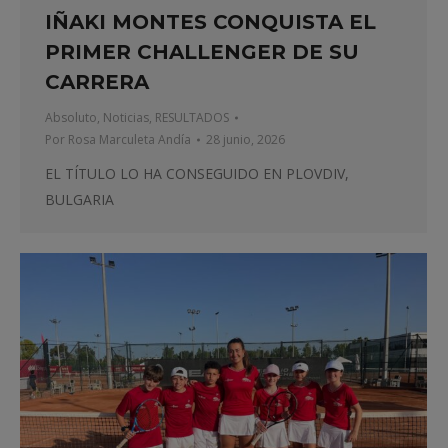
IÑAKI MONTES CONQUISTA EL
PRIMER CHALLENGER DE SU
CARRERA
Absoluto
,
Noticias
,
RESULTADOS
Por
Rosa Marculeta Andía
28 junio, 2026
EL TÍTULO LO HA CONSEGUIDO EN PLOVDIV,
BULGARIA