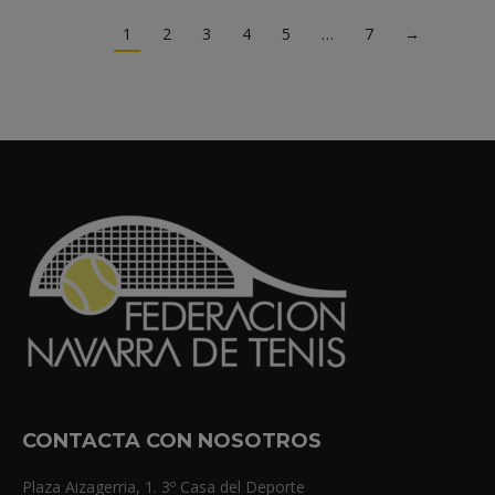
1
2
3
4
5
…
7
→
CONTACTA CON NOSOTROS
Plaza Aizagerria, 1. 3º Casa del Deporte