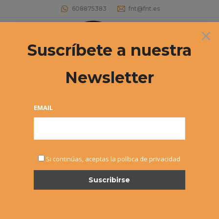
608875383
fnt@fnt.es
×
Buscar:
Suscríbete a nuestra
Newsletter
Archivos por año:
2026
Estás aquí:
EMAIL
Si continúas, aceptas la política de privacidad