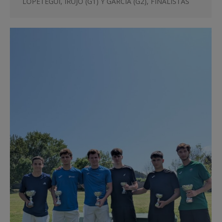
LOPETEGUI, IRUJO (G1) Y GARCÍA (G2), FINALISTAS