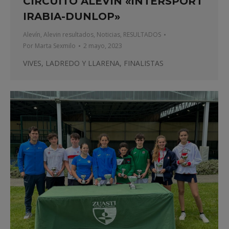
CIRCUITO ALEVÍN «INTERSPORT
IRABIA-DUNLOP»
Alevín
,
Alevin resultados
,
Noticias
,
RESULTADOS
Por
Marta Sexmilo
2 mayo, 2023
VIVES, LADREDO Y LLARENA, FINALISTAS