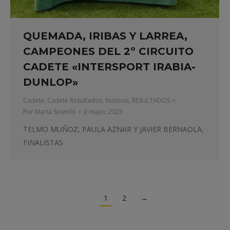
QUEMADA, IRIBAS Y LARREA,
CAMPEONES DEL 2º CIRCUITO
CADETE «INTERSPORT IRABIA-
DUNLOP»
Cadete
,
Cadete Resultados
,
Noticias
,
RESULTADOS
Por
Marta Sexmilo
2 mayo, 2023
TELMO MUÑOZ, PAULA AZNAR Y JAVIER BERNAOLA,
FINALISTAS
1
2
→