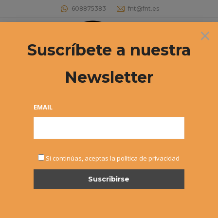
608875383
fnt@fnt.es
×
Buscar:
Suscríbete a nuestra
Newsletter
Archivos por mes:
mayo 2023
Estás aquí:
EMAIL
Si continúas, aceptas la política de privacidad