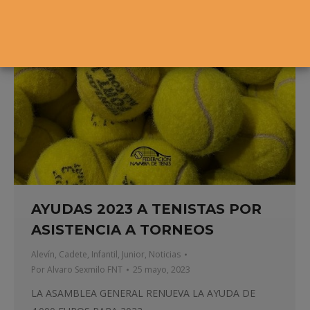
AYUDAS 2023 A TENISTAS POR
ASISTENCIA A TORNEOS
Alevín
,
Cadete
,
Infantil
,
Junior
,
Noticias
Por
Alvaro Sexmilo FNT
25 mayo, 2023
LA ASAMBLEA GENERAL RENUEVA LA AYUDA DE