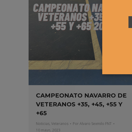
CAMPEONATO NAVARRO DE
VETERANOS +35, +45, +55 Y
+65
Noticias
,
Veteranos
Por
Alvaro Sexmilo FNT
10 mayo, 2023