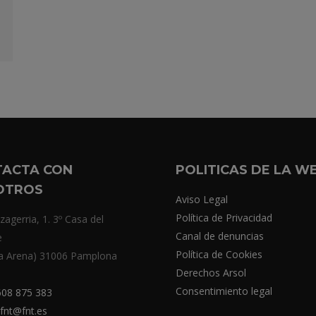
TACTA CON
POLITICAS DE LA W
OTROS
Aviso Legal
Política de Privacidad
zagerria, 1. 3º Casa del
Canal de denuncias
e
Política de Cookies
a Arena) 31006 Pamplona
Derechos Arsol
Consentimiento legal
08 875 383
fnt@fnt.es