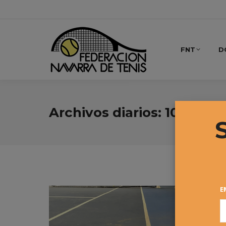
FNT
D
Archivos diarios:
10 mayo,
E