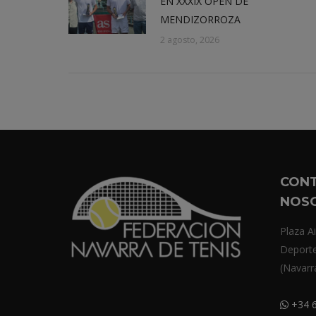
EN XXXIX OPEN DE
MENDIZORROZA
2 agosto, 2026
CON
NOS
Plaza Ai
Deport
(Navarr
+34 6