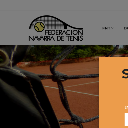
FNT
D
E