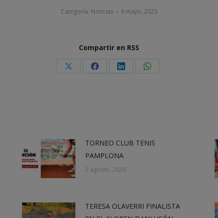
Categoría:
Noticias
9 mayo, 2023
Compartir en RSS
Share
Share
Share
Share
on
on
on
on
X
Facebook
LinkedIn
WhatsApp
TORNEO CLUB TENIS
PAMPLONA
2 agosto, 2026
TERESA OLAVERRI FINALISTA