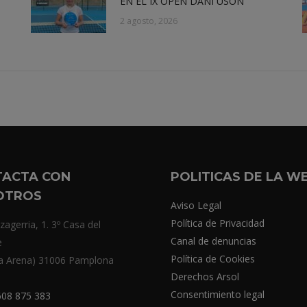
EN EL IX OPEN DANI USÓN
2 agosto, 2026
TACTA CON
POLITICAS DE LA W
OTROS
Aviso Legal
Política de Privacidad
zagerria, 1. 3º Casa del
Canal de denuncias
e
Política de Cookies
a Arena) 31006 Pamplona
Derechos Arsol
Consentimiento legal
08 875 383