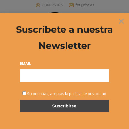
608875383
fnt@fnt.es
×
Buscar:
Suscríbete a nuestra
Newsletter
Archivos diarios:
31 agosto, 2020
Estás aquí:
EMAIL
Si continúas, aceptas la política de privacidad