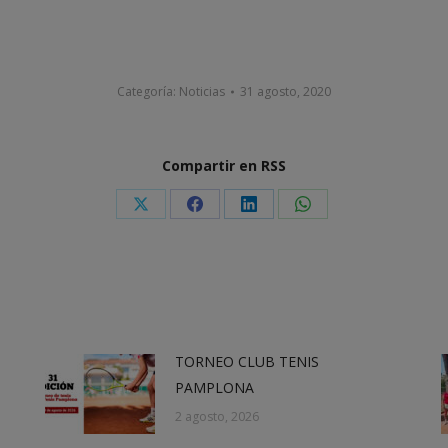
Categoría:
Noticias
31 agosto, 2020
Compartir en RSS
Share
Share
Share
Share
on
on
on
on
X
Facebook
LinkedIn
WhatsApp
TORNEO CLUB TENIS
PAMPLONA
2 agosto, 2026