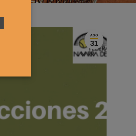
AGO
31