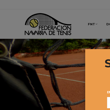
FNT
D
E