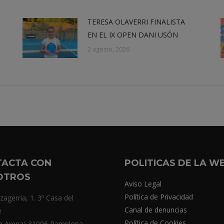
TERESA OLAVERRI FINALISTA
EN EL IX OPEN DANI USÓN
2 agosto, 2026
TACTA CON
POLITICAS DE LA W
OTROS
Aviso Legal
Política de Privacidad
zagerria, 1. 3º Casa del
Canal de denuncias
e
Política de Cookies
a Arena) 31006 Pamplona