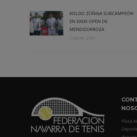
KOLDO ZÚÑIGA SUBCAMPEÓN
EN XXXIX OPEN DE
MENDIZORROZA
2 agosto, 2026
CON
NOS
Plaza Ai
Deport
(Navarr