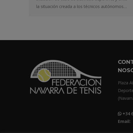
la situación creada a los técnicos autónomos…
CON
NOS
Plaza Ai
Deport
(Navarr
+34 6
Email: