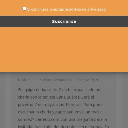
Si continúas, aceptas la política de privacidad
CHARLA CON CARLA SUÁREZ
JUEVES 7 MAYO 19H
Noticias
Por
Alvaro Sexmilo FNT
5 mayo, 2020
El equipo de Ipartenis Club ha organizado una
charla con la tenista Carla Suárez. Será el
próximo 7 de mayo a las 19 horas. Para poder
escuchar la charla y participar, envía un mail a
somos@ipartenis.com con una pregunta para la
invitada. Hay límite de aforo de cien personas. En