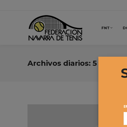
FNT
D
Archivos diarios:
5 mayo, 
E