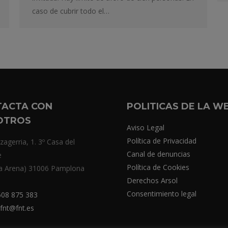
caso de cubrir todo el…
TACTA CON
POLITICAS DE LA W
OTROS
Aviso Legal
Política de Privacidad
zagerria, 1. 3º Casa del
Canal de denuncias
e
Política de Cookies
a Arena) 31006 Pamplona
Derechos Arsol
Consentimiento legal
08 875 383
fnt@fnt.es