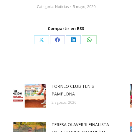
Categoría:
Noticias
5 mayo, 2020
Compartir en RSS
Share
Share
Share
Share
on
on
on
on
X
Facebook
LinkedIn
WhatsApp
TORNEO CLUB TENIS
PAMPLONA
2 agosto, 2026
TERESA OLAVERRI FINALISTA