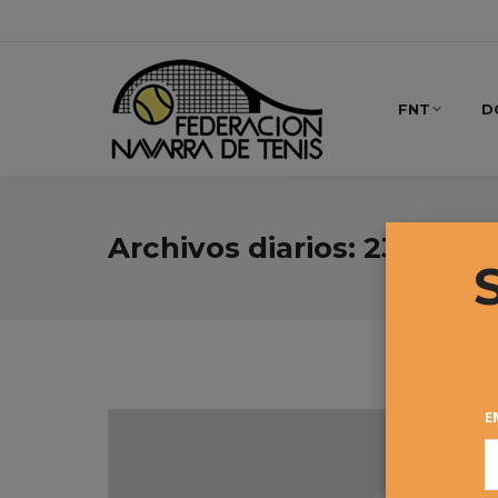
FNT
D
Archivos diarios:
23 febre
E