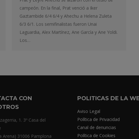
campeón. En la final, Prat venció a Iker
Gaztambide 6/4 6/4 y Ahechu a Helena Zuleta
6/3 6/1. Los semifinalistas fueron Unai
Laguardia, Alex Martínez, Ane García y Ane Yoldi.
Los…
TACTA CON
POLITICAS DE LA W
OTROS
Aviso Legal
Política de Privacidad
zagerria, 1. 3º Casa del
Canal de denuncias
e
Política de Cookies
a Arena) 31006 Pamplona