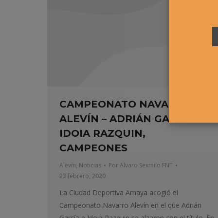
CAMPEONATO NAVARRO
ALEVÍN – ADRIÁN GARCÍA E
IDOIA RAZQUIN,
CAMPEONES
Alevín
,
Noticias
Por
Alvaro Sexmilo FNT
23 febrero, 2020
La Ciudad Deportiva Amaya acogió el
Campeonato Navarro Alevín en el que Adrián
García e Idoia Razquin se alzaron con el título. En