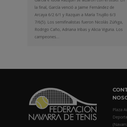
la final, García venció a Jaime Fernández de
Arcaya 6/2 6/1 y Razquin a María Trujillo 6/3
7/6(5). Los semifinalistas fueron Nicolás Zúñiga,
Rodrigo Caño, Adriana Iribas y Alicia Viguria. Los
campeones…
CON
NOS
Plaza Ai
Deport
(Navarr