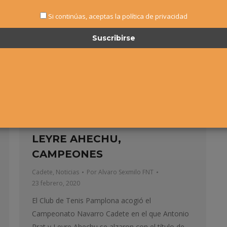
Si continúas, aceptas la política de privacidad
CAMPEONATO NAVARRO
CADETE – ANTONIO PRAT Y
LEYRE AHECHU,
CAMPEONES
Cadete
,
Noticias
Por
Alvaro Sexmilo FNT
23 febrero, 2020
El Club de Tenis Pamplona acogió el
Campeonato Navarro Cadete en el que Antonio
Prat y Leyre Ahechu se alzaron con el título de