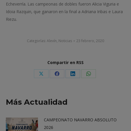
Echeverría. Las campeonas de dobles fueron Alicia Viguria e
Idoia Razquin, que ganaron en la final a Adriana Iribas e Laura
Riezu.
Categorías:
Alevín
,
Noticias
23 febrero, 2020
Compartir en RSS
Share
Share
Share
Share
on
on
on
on
X
Facebook
LinkedIn
WhatsApp
Más Actualidad
CAMPEONATO NAVARRO ABSOLUTO
2026