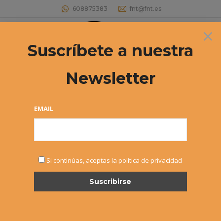
608875383
fnt@fnt.es
×
Buscar:
Suscríbete a nuestra
Newsletter
CAMPEONATO NAVARRO ALEVÍN –
ADRIÁN GARCÍA E IDOIA RAZQUIN,
EMAIL
CAMPEONES
Estás aquí:
Si continúas, aceptas la política de privacidad
FEB
23