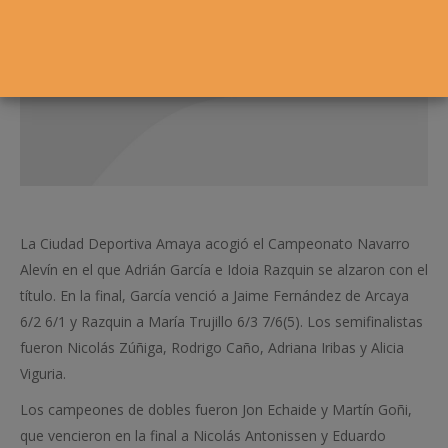
La Ciudad Deportiva Amaya acogió el Campeonato Navarro
Alevín en el que Adrián García e Idoia Razquin se alzaron con el
título. En la final, García venció a Jaime Fernández de Arcaya
6/2 6/1 y Razquin a María Trujillo 6/3 7/6(5). Los semifinalistas
fueron Nicolás Zúñiga, Rodrigo Caño, Adriana Iribas y Alicia
Viguria.
Los campeones de dobles fueron Jon Echaide y Martín Goñi,
que vencieron en la final a Nicolás Antonissen y Eduardo