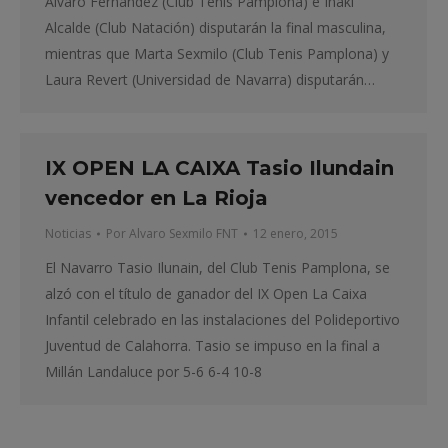
Álvaro Fernández (Club Tenis Pamplona) e Iñaki
Alcalde (Club Natación) disputarán la final masculina,
mientras que Marta Sexmilo (Club Tenis Pamplona) y
Laura Revert (Universidad de Navarra) disputarán…
IX OPEN LA CAIXA Tasio Ilundain
vencedor en La Rioja
Noticias
Por
Alvaro Sexmilo FNT
12 enero, 2015
El Navarro Tasio Ilunain, del Club Tenis Pamplona, se
alzó con el título de ganador del IX Open La Caixa
Infantil celebrado en las instalaciones del Polideportivo
Juventud de Calahorra. Tasio se impuso en la final a
Millán Landaluce por 5-6 6-4 10-8