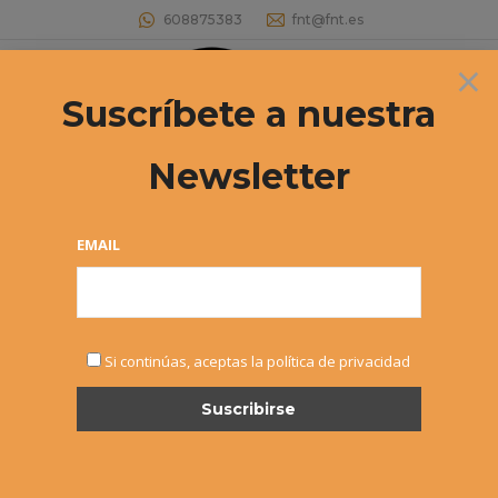
608875383
fnt@fnt.es
×
Buscar:
Suscríbete a nuestra
Newsletter
Archivos diarios:
12 enero, 2015
Estás aquí:
EMAIL
Si continúas, aceptas la política de privacidad
19º Circuito Alevín «El Corte
Inglés» – Abierto el plazo de
inscripción
Alevín
,
Noticias
Por
Alvaro Sexmilo FNT
12 enero, 2015