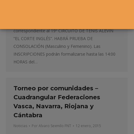
Los próximos días 30, 31 DE ENERO, 1, 6, 7 Y 8 DE
FEBRERO de 2015 tendrá lugar, en las instalaciones
del CLUB DE TENIS PAMPLONA, el 1º Torneo
correspondiente al 19º CIRCUITO DE TENIS ALEVÍN
“EL CORTE INGLÉS”. HABRÁ PRUEBA DE
CONSOLACIÓN (Masculino y Femenino). Las
INSCRIPCIONES podrán formalizarse hasta las 14:00
HORAS del…
Torneo por comunidades –
Cuadrangular Federaciones
Vasca, Navarra, Riojana y
Cántabra
Noticias
Por
Alvaro Sexmilo FNT
12 enero, 2015