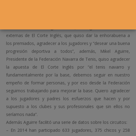
4 torneos y un Master que lo disputan los 8 mejores
jugadores de cada categoría han vivido en 2014 la edición 18
en categoría alevín y la 28ª en Infantil y Cadete.
Al acto asistieron Miguel Bados, encargado de relaciones
externas de El Corte Inglés, que quiso dar la enhorabuena a
los premiados, agradecer a los jugadores y “desear una buena
progresión deportiva a todos”, además, Mikel Aguirre,
Presidente de la Federación Navarra de Tenis, quiso agradecer
la apuesta de El Corte Inglés por “el tenis navarro y
fundamentalmente por la base, debemos seguir en nuestro
empeño de formar personas, y por eso desde la Federación
seguimos trabajando para mejorar la base. Quiero agradecer
a los jugadores y padres los esfuerzos que hacen y por
supuesto a los clubes y sus profesionales que sin ellos no
seríamos nada”.
Además Aguirre facilitó una serie de datos sobre los circuitos:
– En 2014 han participado 633 jugadores, 375 chicos y 258