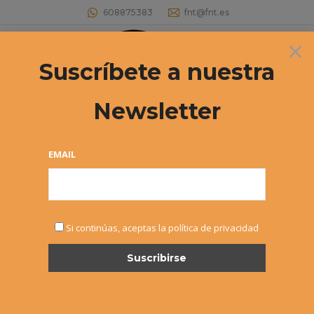
608875383
fnt@fnt.es
×
Buscar:
Suscríbete a nuestra
Newsletter
CIRCUITOS EL CORTE INGLÉS
Entrega de Trofeos
EMAIL
Estás aquí:
Si continúas, aceptas la política de privacidad
Circuitos El Corte Inglés
Entrega de premios a los ganadores
La Sala de Ámbito Cultura de El Corte Inglés acogió el cierre y
la entrega de trofeos de los Master de los Circuitos Alevín,
Infantil y Cadete. Los Circuitos El Corte Inglés, compuestos por