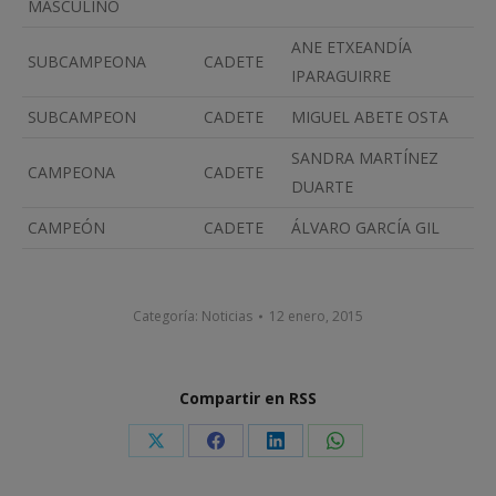
MASCULINO
ANE ETXEANDÍA
SUBCAMPEONA
CADETE
IPARAGUIRRE
SUBCAMPEON
CADETE
MIGUEL ABETE OSTA
SANDRA MARTÍNEZ
CAMPEONA
CADETE
DUARTE
CAMPEÓN
CADETE
ÁLVARO GARCÍA GIL
Categoría:
Noticias
12 enero, 2015
Compartir en RSS
Share
Share
Share
Share
on
on
on
on