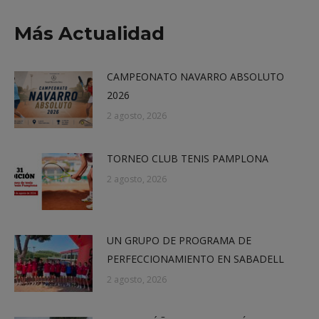
X
Facebook
LinkedIn
WhatsApp
Más Actualidad
CAMPEONATO NAVARRO ABSOLUTO
2026
2 agosto, 2026
TORNEO CLUB TENIS PAMPLONA
2 agosto, 2026
UN GRUPO DE PROGRAMA DE
PERFECCIONAMIENTO EN SABADELL
2 agosto, 2026