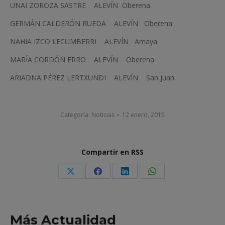
UNAI ZOROZA SASTRE ALEVÍN Oberena
GERMÁN CALDERÓN RUEDA ALEVÍN Oberena
NAHIA IZCO LECUMBERRI ALEVÍN Amaya
MARÍA CORDÓN ERRO ALEVÍN Oberena
ARIADNA PÉREZ LERTXUNDI ALEVÍN San Juan
Categoría:
Noticias
12 enero, 2015
Compartir en RSS
Share
Share
Share
Share
on
on
on
on
X
Facebook
LinkedIn
WhatsApp
Más Actualidad