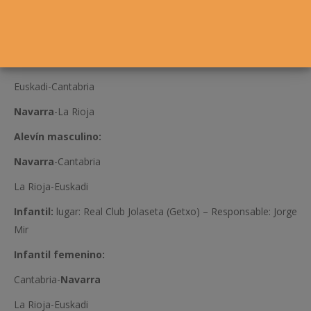
Alevín:
lugar: Ciudad Deportiva de Fadura (Getxo) –
Responsable: Oscar Viana
Alevín femenino:
Euskadi-Cantabria
Navarra
-La Rioja
Alevín masculino:
Navarra
-Cantabria
La Rioja-Euskadi
Infantil:
lugar: Real Club Jolaseta (Getxo) – Responsable: Jorge
Mir
Infantil femenino:
Cantabria-
Navarra
La Rioja-Euskadi