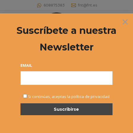
608875383
fnt@fnt.es
×
Buscar:
Suscríbete a nuestra
Newsletter
Torneo por comunidades –
Cuadrangular Federaciones Vasca,
EMAIL
Navarra, Riojana y Cántabra
Estás aquí:
Si continúas, aceptas la política de privacidad
Este fin se semana se celebra el Cuadrangular entre las
Federaciones Vasca, Navarra, Riojana y Cántabra. La
eliminatoria se celebrará el sábado y pueden seguirla
aquí on
line
.