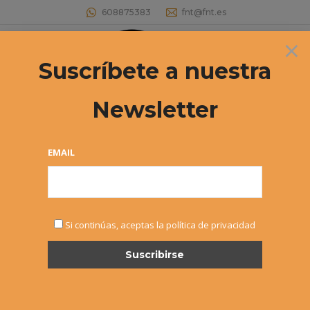
608875383
fnt@fnt.es
×
Buscar:
Suscríbete a nuestra
Newsletter
Archivos de etiqueta:
estadísticas
Estás aquí:
EMAIL
Si continúas, aceptas la política de privacidad
ESTADÍSTICA 2014 1.430
inscripciones en los «torneos
propios»
Noticias
Por
Alvaro Sexmilo FNT
12 enero, 2015