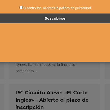
y Virginia Monge campeones
Si continúas, aceptas la política de privacidad
Alevín
,
Noticias
Por
Alvaro Sexmilo FNT
10 febrero, 2015
19º Circuito Alevín “El Corte Inglés” (Torneo1)
Iker Gaztambide y Virginia Monge campeones El
Club de Tenis Pamplona albergó la primera
prueba del 19º Circuito Alevín “El Corte Inglés”.
Iker Gaztambide (Club Tenis Pamplona) y Virginia
Monge (La Laboral Tenis Club) se alzaron con el
torneo. Iker se impuso en la final a su
compañero…
19º Circuito Alevín «El Corte
Inglés» – Abierto el plazo de
inscripción