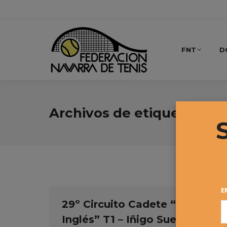
FNT
D
Archivos de etiqueta:
El 
E
29º Circuito Cadete “El Corte
Inglés” T1 – Iñigo Suescun e