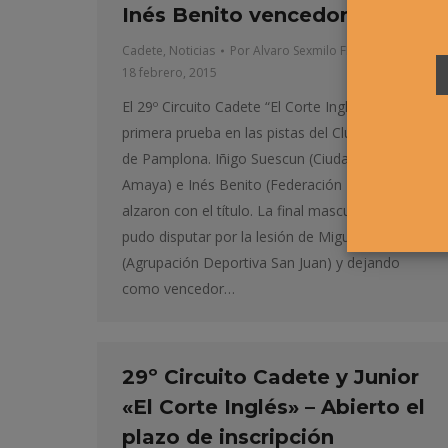
Inés Benito vencedores.
Cadete
,
Noticias
Por
Alvaro Sexmilo FNT
18 febrero, 2015
El 29º Circuito Cadete “El Corte Inglés” celebró su
primera prueba en las pistas del Club Natación
de Pamplona. Iñigo Suescun (Ciudad Deportiva
Amaya) e Inés Benito (Federación Riojana) se
alzaron con el título. La final masculina no se
pudo disputar por la lesión de Miguel Abete
(Agrupación Deportiva San Juan) y dejando
como vencedor…
29º Circuito Cadete y Junior
«El Corte Inglés» – Abierto el
plazo de inscripción