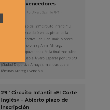
Mintegui vencedores
Infantil
,
Noticias
Por
Alvaro Sexmilo FNT
2 febrero, 2015
El primera torneo del 29º Circuito Infantil “ El
Corte Inglés” se celebró en las pistas de la
Agrupación Deportiva San Juan. Iñaki Montes
(Club Tenis Pamplona) y Anne Mintegui
(Delegación Guipuzcoana). En la final masculina
Montes se impuso a Álvaro Esparza por 6/0 6/3
(Ciudad Deportiva Amaya), mientras que en
féminas Mintegui venció a…
29º Circuito Infantil «El Corte
Inglés» – Abierto plazo de
inscripción