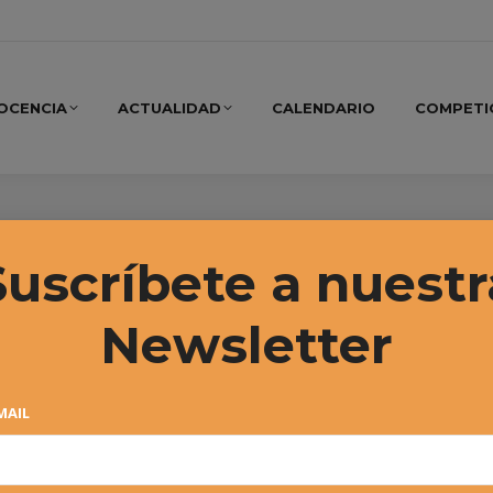
OCENCIA
ACTUALIDAD
CALENDARIO
COMPETI
Corte Inglés
Suscríbete a nuestr
Newsletter
MAIL
19º Circuito Alevín “El Corte
Inglés” (T1) – Iker Gaztambide