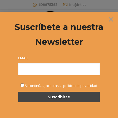
608875383
fnt@fnt.es
×
Buscar:
Suscríbete a nuestra
Newsletter
Archivos diarios:
18 febrero, 2015
Estás aquí:
EMAIL
Si continúas, aceptas la política de privacidad
29º Circuito Cadete “El Corte
Inglés” T1 – Iñigo Suescun e Inés
Benito vencedores.
Cadete
,
Noticias
Por
Alvaro Sexmilo FNT
18 febrero, 2015