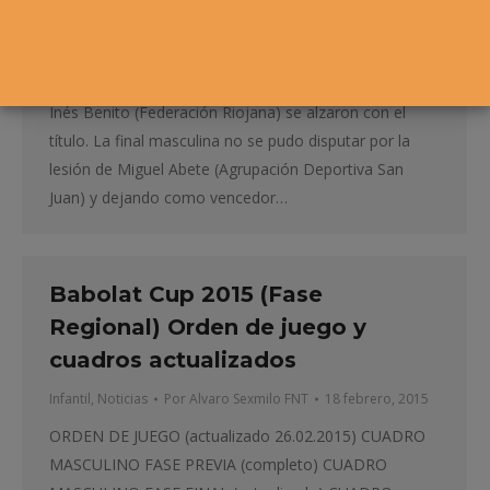
El 29º Circuito Cadete “El Corte Inglés” celebró su
primera prueba en las pistas del Club Natación de
Pamplona. Iñigo Suescun (Ciudad Deportiva Amaya) e
Inés Benito (Federación Riojana) se alzaron con el
título. La final masculina no se pudo disputar por la
lesión de Miguel Abete (Agrupación Deportiva San
Juan) y dejando como vencedor…
Babolat Cup 2015 (Fase
Regional) Orden de juego y
cuadros actualizados
Infantil
,
Noticias
Por
Alvaro Sexmilo FNT
18 febrero, 2015
ORDEN DE JUEGO (actualizado 26.02.2015) CUADRO
MASCULINO FASE PREVIA (completo) CUADRO