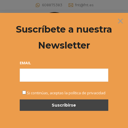
608875383
fnt@fnt.es
×
Buscar:
Suscríbete a nuestra
Newsletter
Archivos de etiqueta:
Club Tenis
Estás aquí:
EMAIL
Si continúas, aceptas la política de privacidad
19º Circuito Alevín «El Corte
Inglés» – Abierto el plazo de
inscripción
Alevín
,
Noticias
Por
Alvaro Sexmilo FNT
12 enero, 2015