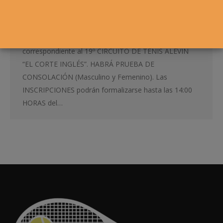
Los próximos días 30, 31 DE ENERO, 1, 6, 7 Y 8 DE
FEBRERO de 2015 tendrá lugar, en las instalaciones
del CLUB DE TENIS PAMPLONA, el 1º Torneo
correspondiente al 19º CIRCUITO DE TENIS ALEVÍN
“EL CORTE INGLÉS”. HABRÁ PRUEBA DE
CONSOLACIÓN (Masculino y Femenino). Las
INSCRIPCIONES podrán formalizarse hasta las 14:00
HORAS del…