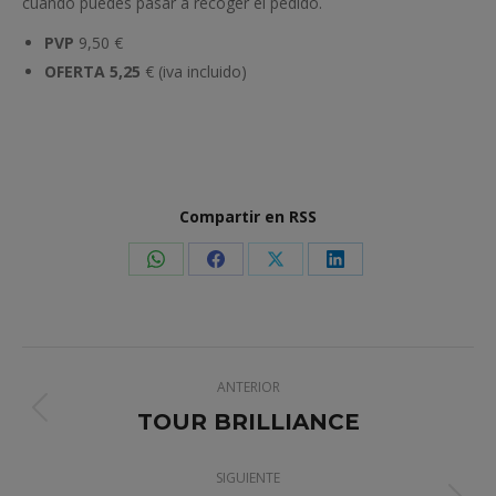
cuando puedes pasar a recoger el pedido.
PVP
9,50 €
OFERTA 5,25
€ (iva incluido)
Compartir en RSS
Share
Share
Share
Share
on
on
on
on
WhatsApp
Facebook
X
LinkedIn
Navegación
ANTERIOR
entre
TOUR BRILLIANCE
Proyecto
anterior
proyectos
SIGUIENTE