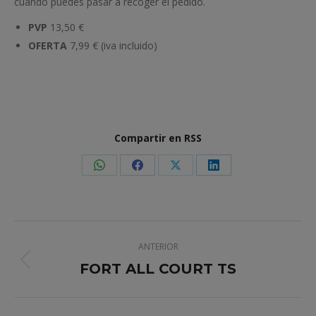
cuando puedes pasar a recoger el pedido.
PVP
13,50 €
OFERTA
7,99 € (iva incluido)
Compartir en RSS
Share
Share
Share
Share
on
on
on
on
WhatsApp
Facebook
X
LinkedIn
Navegación
ANTERIOR
entre
FORT ALL COURT TS
Proyecto
anterior
proyectos