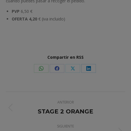
cuando puedes pasar a recoger el pedido.
PVP
6,50 €
OFERTA 4,20
€ (iva incluido)
Compartir en RSS
Share
Share
Share
Share
on
on
on
on
WhatsApp
Facebook
X
LinkedIn
Navegación
ANTERIOR
entre
STAGE 2 ORANGE
Proyecto
anterior
proyectos
SIGUIENTE