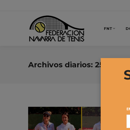
FNT
D
Archivos diarios:
25 mayo,
E