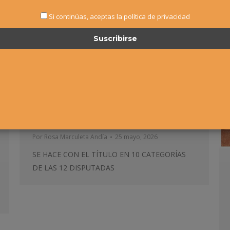
Si continúas, aceptas la política de privacidad
EL CLUB DE TENIS DOMINA
EL CAMPEONATO NAVARRO
POR EQUIPOS
Absoluto
,
Alevín
,
Cadete
,
Infantil
,
Junior
,
Noticias
Por
Rosa Marculeta Andía
25 mayo, 2026
SE HACE CON EL TÍTULO EN 10 CATEGORÍAS
DE LAS 12 DISPUTADAS