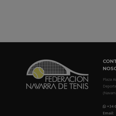
CON
NOS
Plaza Ai
Deport
(Navarr
+34 6
Email: