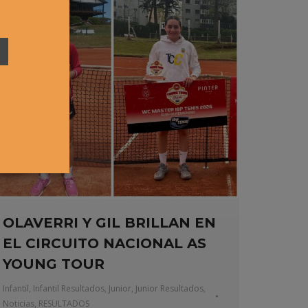
OLAVERRI Y GIL BRILLAN EN
EL CIRCUITO NACIONAL AS
YOUNG TOUR
Infantil
,
Infantil Resultados
,
Junior
,
Junior Resultados
,
Noticias
,
RESULTADOS