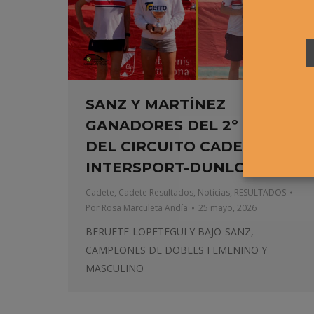
SANZ Y MARTÍNEZ
GANADORES DEL 2º TORNEO
DEL CIRCUITO CADETE
INTERSPORT-DUNLOP
Cadete
,
Cadete Resultados
,
Noticias
,
RESULTADOS
Por
Rosa Marculeta Andía
25 mayo, 2026
BERUETE-LOPETEGUI Y BAJO-SANZ,
CAMPEONES DE DOBLES FEMENINO Y
MASCULINO