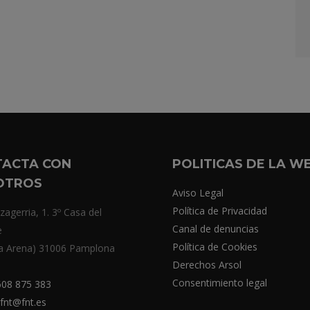
TACTA CON
POLITICAS DE LA W
OTROS
Aviso Legal
Política de Privacidad
zagerria, 1. 3º Casa del
Canal de denuncias
e
Política de Cookies
a Arena) 31006 Pamplona
Derechos Arsol
Consentimiento legal
08 875 383
fnt@fnt.es