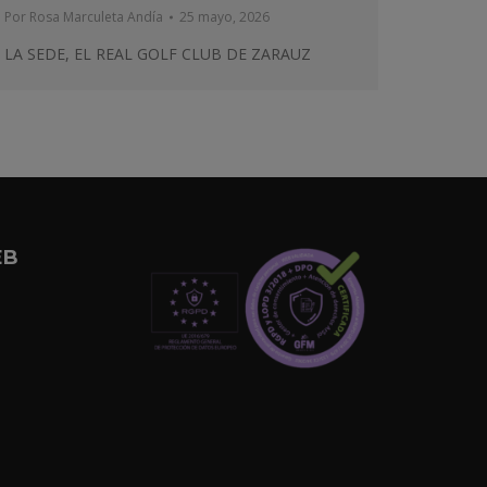
Por
Rosa Marculeta Andía
25 mayo, 2026
LA SEDE, EL REAL GOLF CLUB DE ZARAUZ
EB