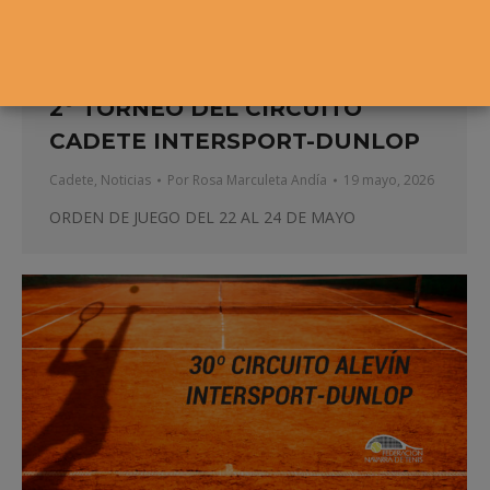
2º TORNEO DEL CIRCUITO
CADETE INTERSPORT-DUNLOP
Cadete
,
Noticias
Por
Rosa Marculeta Andía
19 mayo, 2026
ORDEN DE JUEGO DEL 22 AL 24 DE MAYO