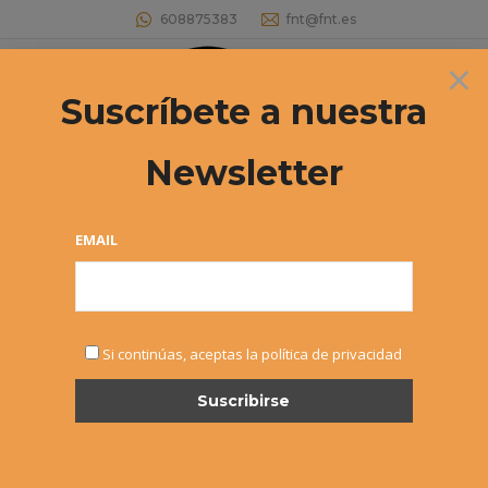
608875383
fnt@fnt.es
×
Buscar:
Suscríbete a nuestra
Newsletter
Archivos diarios:
19 mayo, 2026
Estás aquí:
EMAIL
Si continúas, aceptas la política de privacidad