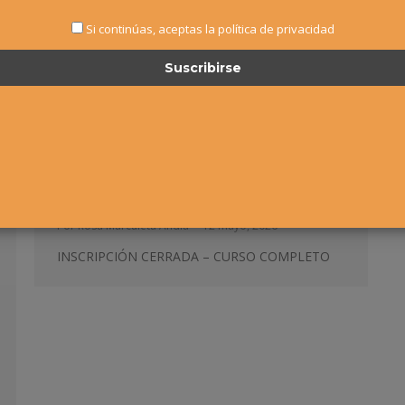
Si continúas, aceptas la política de privacidad
CURSO INSTRUCTOR DE
PICKLEBALL
Absoluto Resultados
,
Noticias
,
RESULTADOS
,
Veteranos
,
Veteranos Resultados
Por
Rosa Marculeta Andía
12 mayo, 2026
INSCRIPCIÓN CERRADA – CURSO COMPLETO