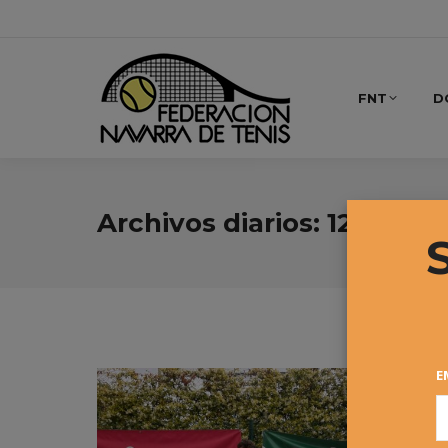
FNT
D
Archivos diarios:
12 mayo,
E