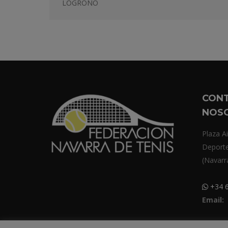
LOGROÑO
CON
NOS
Plaza Ai
Deport
(Navarr
+34 6
Email: