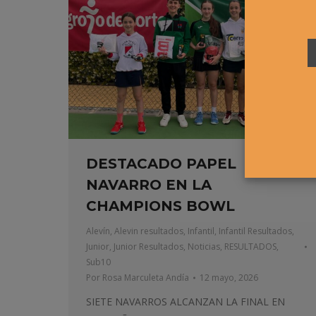
DESTACADO PAPEL
NAVARRO EN LA
CHAMPIONS BOWL
Alevín
,
Alevin resultados
,
Infantil
,
Infantil Resultados
,
Junior
,
Junior Resultados
,
Noticias
,
RESULTADOS
,
Sub10
Por
Rosa Marculeta Andía
12 mayo, 2026
SIETE NAVARROS ALCANZAN LA FINAL EN