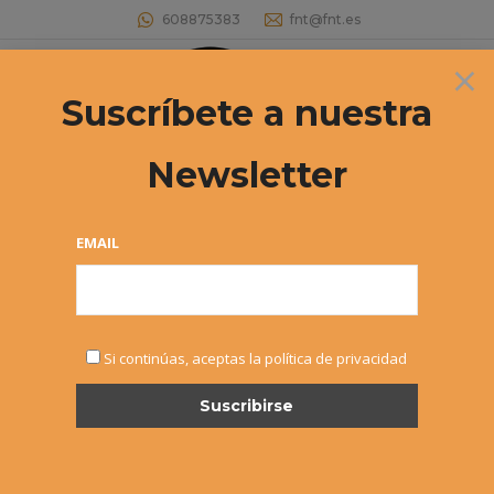
608875383
fnt@fnt.es
×
Buscar:
Suscríbete a nuestra
Newsletter
Archivos diarios:
13 abril, 2026
Estás aquí:
EMAIL
Si continúas, aceptas la política de privacidad