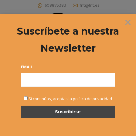
608875383
fnt@fnt.es
×
Buscar:
Suscríbete a nuestra
Newsletter
Archivos diarios:
11 enero, 2026
Estás aquí:
EMAIL
Si continúas, aceptas la política de privacidad