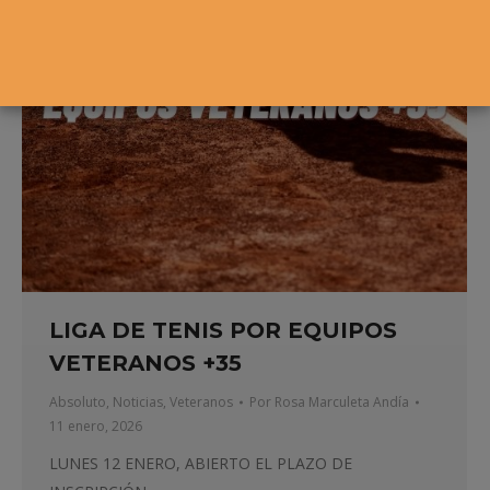
LIGA DE TENIS POR EQUIPOS
VETERANOS +35
Absoluto
,
Noticias
,
Veteranos
Por
Rosa Marculeta Andía
11 enero, 2026
LUNES 12 ENERO, ABIERTO EL PLAZO DE