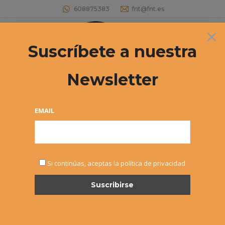
608875383
fnt@fnt.es
×
Buscar:
Suscríbete a nuestra
Newsletter
Archivos diarios:
3 abril, 2025
Estás aquí:
EMAIL
Si continúas, aceptas la política de privacidad