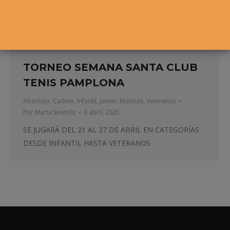
TORNEO SEMANA SANTA CLUB
TENIS PAMPLONA
Absoluto
,
Cadete
,
Infantil
,
Junior
,
Noticias
,
Veteranos
Por
Marta Sexmilo
3 abril, 2025
SE JUGARÁ DEL 21 AL 27 DE ABRIL EN CATEGORÍAS
DESDE INFANTIL HASTA VETERANOS