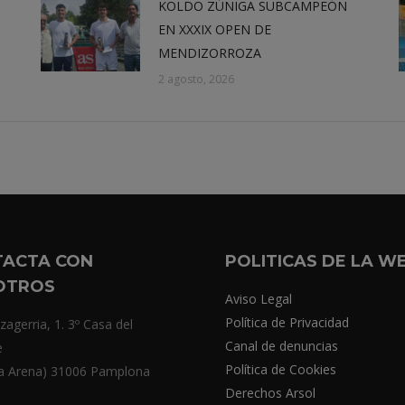
KOLDO ZÚÑIGA SUBCAMPEÓN
EN XXXIX OPEN DE
MENDIZORROZA
2 agosto, 2026
TACTA CON
POLITICAS DE LA W
OTROS
Aviso Legal
Política de Privacidad
zagerria, 1. 3º Casa del
Canal de denuncias
e
Política de Cookies
a Arena) 31006 Pamplona
Derechos Arsol