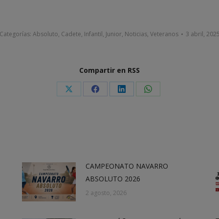
Categorías:
Absoluto
,
Cadete
,
Infantil
,
Junior
,
Noticias
,
Veteranos
3 abril, 202
Compartir en RSS
Share
Share
Share
Share
on
on
on
on
X
Facebook
LinkedIn
WhatsApp
CAMPEONATO NAVARRO
ABSOLUTO 2026
2 agosto, 2026