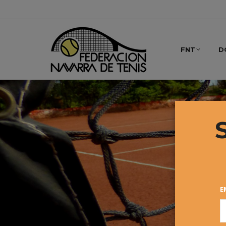
FNT
D
E