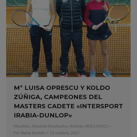
Mª LUISA OPRESCU Y KOLDO
ZÚÑIGA, CAMPEONES DEL
MASTERS CADETE «INTERSPORT
IRABIA-DUNLOP»
Absoluto
,
Absoluto Resultados
,
Noticias
,
RESULTADOS
Por
Marta Sexmilo
23 octubre, 2023