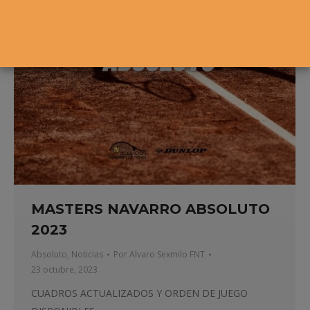
MASTERS NAVARRO ABSOLUTO
2023
Absoluto
,
Noticias
Por
Alvaro Sexmilo FNT
23 octubre, 2023
CUADROS ACTUALIZADOS Y ORDEN DE JUEGO