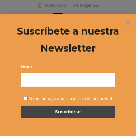
608875383
fnt@fnt.es
×
Buscar:
Suscríbete a nuestra
Newsletter
Archivos diarios:
23 octubre, 2023
Estás aquí:
EMAIL
Si continúas, aceptas la política de privacidad