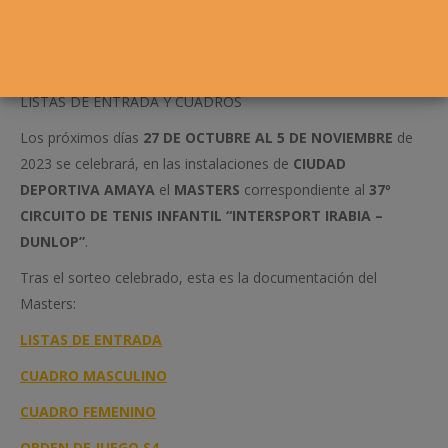
LISTAS DE ENTRADA Y CUADROS
Los próximos días
27 DE OCTUBRE AL 5 DE NOVIEMBRE
de
2023 se celebrará, en las instalaciones de
CIUDAD
DEPORTIVA AMAYA
el
MASTERS
correspondiente al
37º
CIRCUITO DE TENIS INFANTIL “INTERSPORT IRABIA –
DUNLOP”
.
Tras el sorteo celebrado, esta es la documentación del
Masters:
LISTAS DE ENTRADA
CUADRO MASCULINO
CUADRO FEMENINO
ORDEN DE JUEGO S4