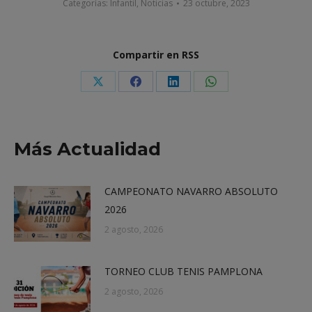
Categorías:
Infantil
,
Noticias
23 octubre, 2023
Compartir en RSS
Share
Share
Share
Share
on
on
on
on
X
Facebook
LinkedIn
WhatsApp
Más Actualidad
CAMPEONATO NAVARRO ABSOLUTO
2026
2 agosto, 2026
TORNEO CLUB TENIS PAMPLONA
2 agosto, 2026