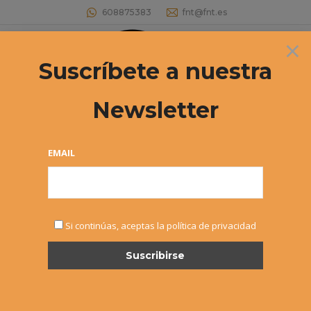
608875383
fnt@fnt.es
×
Buscar:
Suscríbete a nuestra
Newsletter
Archivos diarios:
8 febrero, 2023
Estás aquí:
EMAIL
Si continúas, aceptas la política de privacidad