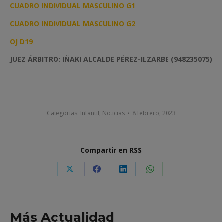
CUADRO INDIVIDUAL MASCULINO G1
CUADRO INDIVIDUAL MASCULINO G2
OJ D
19
JUEZ ÁRBITRO: IÑAKI ALCALDE PÉREZ-ILZARBE (948235075)
Categorías:
Infantil
,
Noticias
8 febrero, 2023
Compartir en RSS
Share
Share
Share
Share
on
on
on
on
X
Facebook
LinkedIn
WhatsApp
Más Actualidad