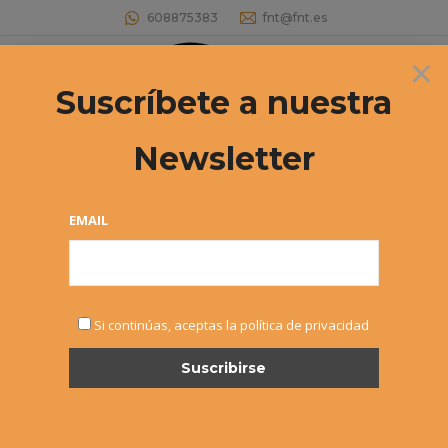
608875383
fnt@fnt.es
×
Buscar:
Suscríbete a nuestra
Newsletter
Archivos diarios:
28 febrero, 2022
Estás aquí:
EMAIL
Si continúas, aceptas la política de privacidad