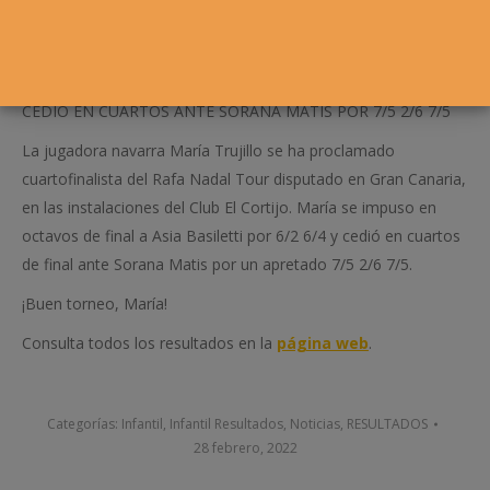
CEDIÓ EN CUARTOS ANTE SORANA MATIS POR 7/5 2/6 7/5
La jugadora navarra María Trujillo se ha proclamado
cuartofinalista del Rafa Nadal Tour disputado en Gran Canaria,
en las instalaciones del Club El Cortijo. María se impuso en
octavos de final a Asia
Basiletti por 6/2 6/4 y cedió en cuartos
de final ante Sorana Matis por un apretado 7/5 2/6 7/5.
¡Buen torneo, María!
Consulta todos los resultados en la
página web
.
Categorías:
Infantil
,
Infantil Resultados
,
Noticias
,
RESULTADOS
28 febrero, 2022