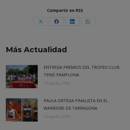
Compartir en RSS
Share
Share
Share
Share
on
on
on
on
X
Facebook
LinkedIn
WhatsApp
Más Actualidad
ENTREGA PREMIOS DEL TROFEO CLUB
TENIS PAMPLONA
10 agosto, 2026
PAULA ORTEGA FINALISTA EN EL
WARRIORS DE TARRAGONA
10 agosto, 2026