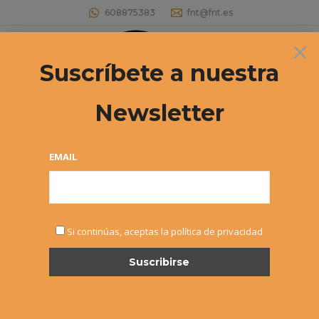
608875383
fnt@fnt.es
×
Buscar:
Suscríbete a nuestra
Newsletter
Archivos diarios:
17 junio, 2021
Estás aquí:
EMAIL
Si continúas, aceptas la política de privacidad