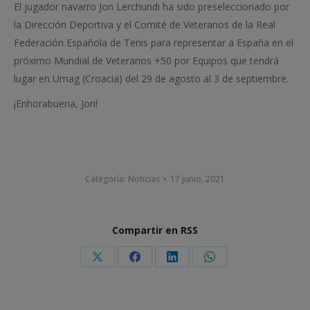
El jugador navarro Jon Lerchundi ha sido preseleccionado por
la Dirección Deportiva y el Comité de Veteranos de la Real
Federación Española de Tenis para representar a España en el
próximo Mundial de Veteranos +50 por Equipos que tendrá
lugar en Umag (Croacia) del 29 de agosto al 3 de septiembre.
¡Enhorabuena, Jon!
Categoría:
Noticias
17 junio, 2021
Compartir en RSS
Share
Share
Share
Share
on
on
on
on
X
Facebook
LinkedIn
WhatsApp