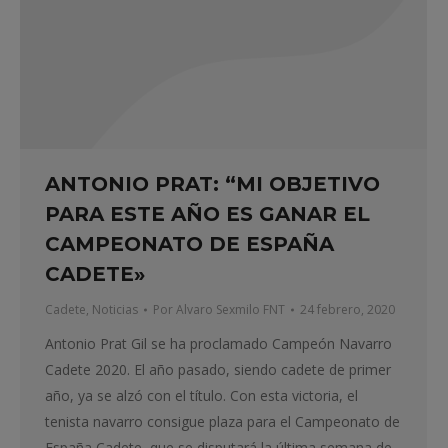
ANTONIO PRAT: “MI OBJETIVO
PARA ESTE AÑO ES GANAR EL
CAMPEONATO DE ESPAÑA
CADETE»
Cadete
,
Noticias
Por
Alvaro Sexmilo FNT
24 febrero, 2020
Antonio Prat Gil se ha proclamado Campeón Navarro
Cadete 2020. El año pasado, siendo cadete de primer
año, ya se alzó con el título. Con esta victoria, el
tenista navarro consigue plaza para el Campeonato de
España Cadete, que se disputará la última semana de