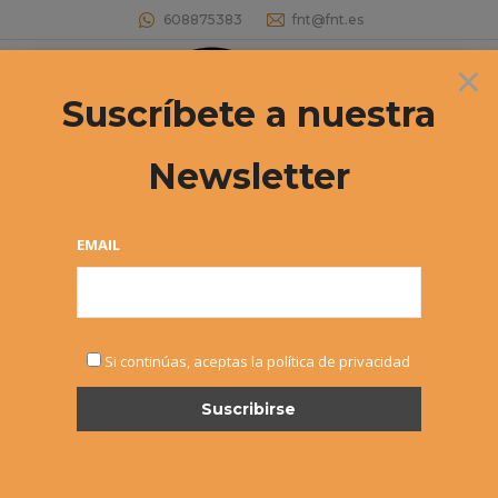
608875383
fnt@fnt.es
×
Buscar:
Suscríbete a nuestra
Newsletter
Archivos diarios:
24 febrero, 2020
Estás aquí:
EMAIL
Si continúas, aceptas la política de privacidad