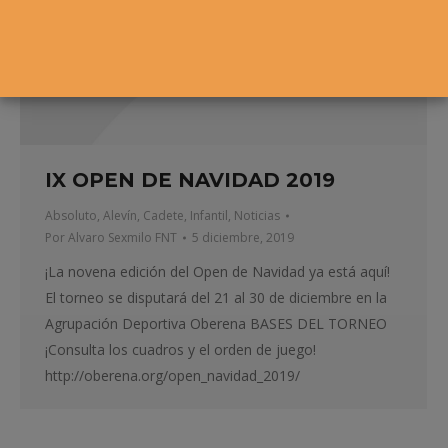
IX OPEN DE NAVIDAD 2019
Absoluto
,
Alevín
,
Cadete
,
Infantil
,
Noticias
Por
Alvaro Sexmilo FNT
5 diciembre, 2019
¡La novena edición del Open de Navidad ya está aquí!
El torneo se disputará del 21 al 30 de diciembre en la
Agrupación Deportiva Oberena BASES DEL TORNEO
¡Consulta los cuadros y el orden de juego!
http://oberena.org/open_navidad_2019/