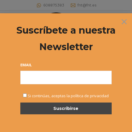
608875383
fnt@fnt.es
×
Buscar:
Suscríbete a nuestra
Newsletter
Archivos diarios:
5 diciembre, 2019
Estás aquí:
EMAIL
Si continúas, aceptas la política de privacidad