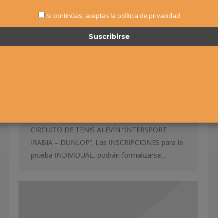
IRABIA – DUNLOP» Abierta la
Si continúas, aceptas la política de privacidad
inscripción para el 1º Torneo
Alevín
,
Noticias
Por
Alvaro Sexmilo FNT
31 diciembre, 2019
MARTES, 7 ENERO – 22:00 HORAS – FIN PLAZO
INSCRIPCIÓN Los próximos días 10, 11, 12, 17,
18 Y 19 DE ENERO de 2020 tendrá lugar, en las
instalaciones del TENIS CLUB CERRO
(Fontellas), el 1º Torneo correspondiente al 24º
CIRCUITO DE TENIS ALEVÍN “INTERSPORT
IRABIA – DUNLOP”. Las INSCRIPCIONES para la
prueba INDIVIDUAL, podrán formalizarse…