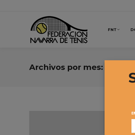
FNT
D
Archivos por mes:
diciem
E