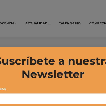
OCENCIA
ACTUALIDAD
CALENDARIO
COMPETI
bre 2019
Suscríbete a nuestr
Newsletter
MAIL
24º CIRCUITO DE TENIS
ALEVÍN «INTERSPORT