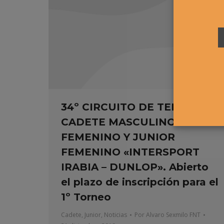
34º CIRCUITO DE TENIS
CADETE MASCULINO Y
FEMENINO Y JUNIOR
FEMENINO «INTERSPORT
IRABIA – DUNLOP». Abierto
el plazo de inscripción para el
1º Torneo
Cadete
,
Junior
,
Noticias
Por
Alvaro Sexmilo FNT