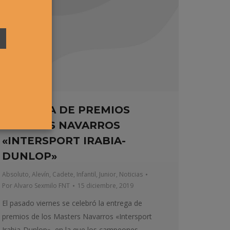
ENTREGA DE PREMIOS
MASTERS NAVARROS
«INTERSPORT IRABIA-
DUNLOP»
Absoluto
,
Alevín
,
Cadete
,
Infantil
,
Junior
,
Noticias
Por
Alvaro Sexmilo FNT
15 diciembre, 2019
El pasado viernes se celebró la entrega de
premios de los Masters Navarros «Intersport
Irabia-Dunlop», en la que los campeones,