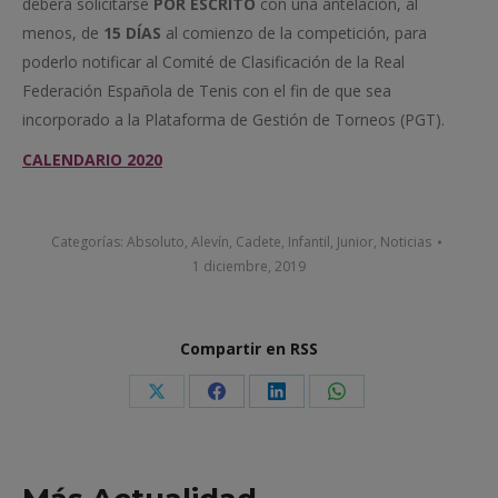
deberá solicitarse
POR ESCRITO
con una antelación, al
menos, de
15 DÍAS
al comienzo de la competición, para
poderlo notificar al Comité de Clasificación de la Real
Federación Española de Tenis con el fin de que sea
incorporado a la Plataforma de Gestión de Torneos (PGT).
CALENDARIO 2020
Categorías:
Absoluto
,
Alevín
,
Cadete
,
Infantil
,
Junior
,
Noticias
1 diciembre, 2019
Compartir en RSS
Share
Share
Share
Share
on
on
on
on
X
Facebook
LinkedIn
WhatsApp