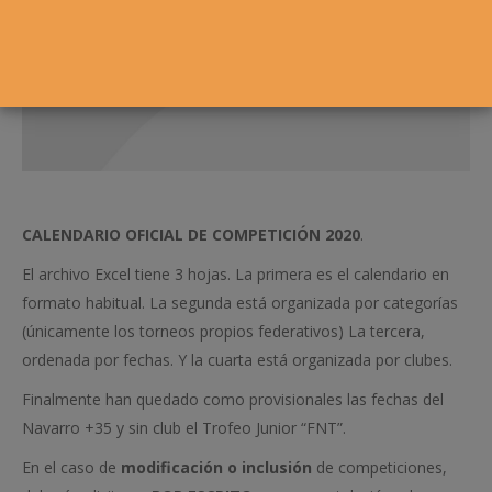
CALENDARIO OFICIAL DE COMPETICIÓN 2020
.
El archivo Excel tiene 3 hojas. La primera es el calendario en
formato habitual. La segunda está organizada por categorías
(únicamente los torneos propios federativos) La tercera,
ordenada por fechas. Y la cuarta está organizada por clubes.
Finalmente han quedado como provisionales las fechas del
Navarro +35 y sin club el Trofeo Junior “FNT”.
En el caso de
modificación o inclusión
de competiciones,