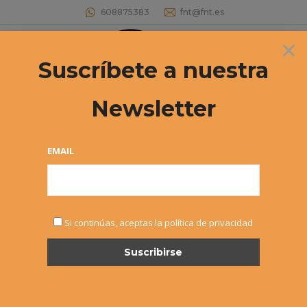
608875383
fnt@fnt.es
×
Buscar:
Suscríbete a nuestra
Newsletter
CALENDARIO OFICIAL DE
COMPETICIÓN 2020
EMAIL
Estás aquí:
Si continúas, aceptas la política de privacidad
DIC
1