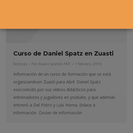
Curso de Daniel Spatz en Zuasti
Noticias
Por
Alvaro Sexmilo FNT
1 febrero, 2019
Información de un curso de formación que se está
organizandoen Zuasti para Abril. Daniel Spatz
eseconlcido por sus vídeos didácticos para
entrenadores y jugadores en youtube, y que además
entrenó a Del Potro y Luis Horna. Enlace a
información Dosier de información