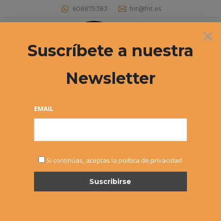
608875383
fnt@fnt.es
×
Buscar:
Suscríbete a nuestra
Newsletter
Archivos diarios:
1 febrero, 2019
Estás aquí:
EMAIL
Si continúas, aceptas la política de privacidad