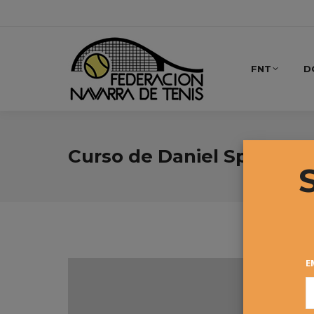
FNT
D
Curso de Daniel Spatz en 
E