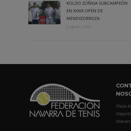
KOLDO ZÚÑIGA SUBCAMPEÓN
EN XXXIX OPEN DE
MENDIZORROZA
2 agosto, 2026
CON
NOS
Plaza Ai
Deport
(Navarr