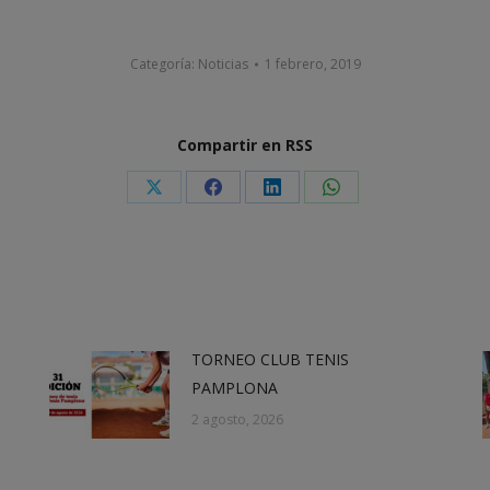
Categoría:
Noticias
1 febrero, 2019
Compartir en RSS
Share
Share
Share
Share
on
on
on
on
X
Facebook
LinkedIn
WhatsApp
TORNEO CLUB TENIS
PAMPLONA
2 agosto, 2026