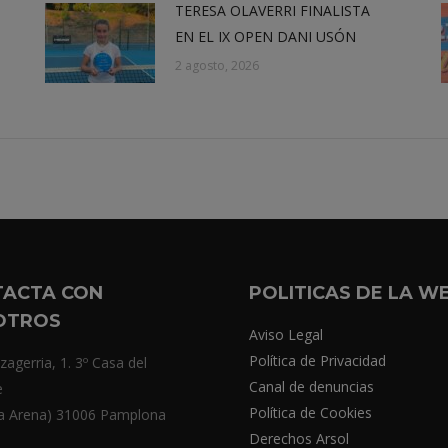
TERESA OLAVERRI FINALISTA
EN EL IX OPEN DANI USÓN
2 agosto, 2026
TACTA CON
POLITICAS DE LA W
OTROS
Aviso Legal
Política de Privacidad
zagerria, 1. 3º Casa del
Canal de denuncias
e
Política de Cookies
a Arena) 31006 Pamplona
Derechos Arsol