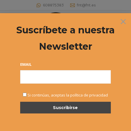
608875383
fnt@fnt.es
×
Buscar:
Suscríbete a nuestra
Newsletter
Archivos por año:
2016
Estás aquí:
EMAIL
Si continúas, aceptas la política de privacidad