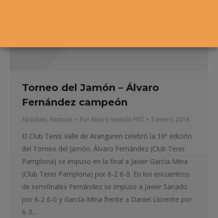
Torneo del Jamón – Álvaro
Fernández campeón
Absoluto
,
Noticias
Por
Alvaro Sexmilo FNT
5 enero, 2016
El Club Tenis Valle de Aranguren celebró la 10ª edición
del Torneo del Jamón. Álvaro Fernández (Club Tenis
Pamplona) se impuso en la final a Javier García-Mina
(Club Tenis Pamplona) por 6-2 6-0. En los encuentros
de semifinales Fernández se impuso a Javier Sanado
por 6-2 6-0 y García-Mina frente a Daniel Llorente por
6-3…