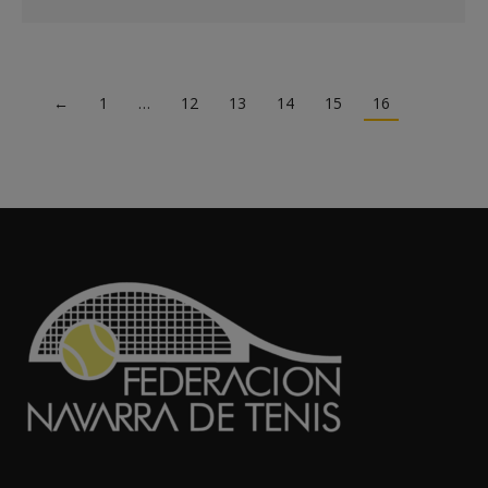
←
1
…
12
13
14
15
16