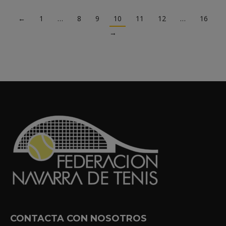
←
1
…
8
9
10
11
12
…
16
→
CONTACTA CON NOSOTROS