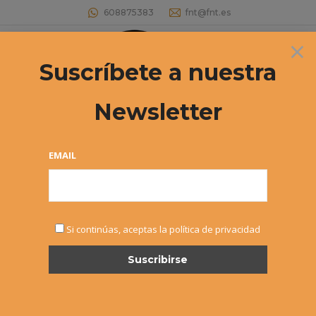
608875383
fnt@fnt.es
×
Buscar:
Suscríbete a nuestra
Newsletter
Archivos por año:
2016
Estás aquí:
EMAIL
Si continúas, aceptas la política de privacidad