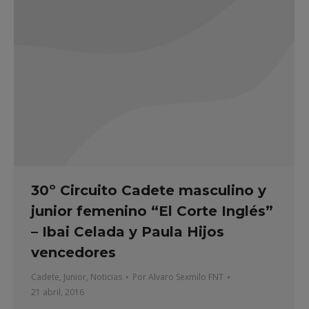
30º Circuito Cadete masculino y
junior femenino “El Corte Inglés”
– Ibai Celada y Paula Hijos
vencedores
Cadete
,
Junior
,
Noticias
Por
Alvaro Sexmilo FNT
21 abril, 2016