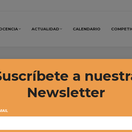
OCENCIA
ACTUALIDAD
CALENDARIO
COMPETI
ki Montes
Suscríbete a nuestr
Newsletter
MAIL
18º Circuito Alevín «El Corte
Inglés» (Masters) – Iñaki