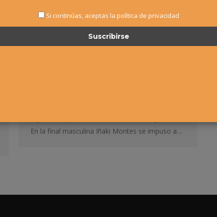
Montes y Ane Mintegui
Si continúas, aceptas la política de privacidad
campeones
Noticias
Por
Alvaro Sexmilo FNT
12 enero, 2015
El 18º Circuito Alevín “El Corte Inglés” puso el
cierre al año con la celebración del Master. La
prueba se disputo en las instalaciones del Club
Deportivo Oberena, en donde Iñaki Montes (Club
Tenis Pamplona) y Ane Mintegui (Delegación
Gipuzkoana) se alzaron el título de campeones.
En la final masculina Iñaki Montes se impuso a…