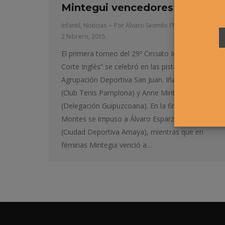
Mintegui vencedores
Infantil
,
Noticias
Por
Alvaro Sexmilo FNT
2 febrero, 2015
El primera torneo del 29º Circuito Infantil “ El
Corte Inglés” se celebró en las pistas de la
Agrupación Deportiva San Juan. Iñaki Montes
(Club Tenis Pamplona) y Anne Mintegui
(Delegación Guipuzcoana). En la final masculina
Montes se impuso a Álvaro Esparza por 6/0 6/3
(Ciudad Deportiva Amaya), mientras que en
féminas Mintegui venció a…