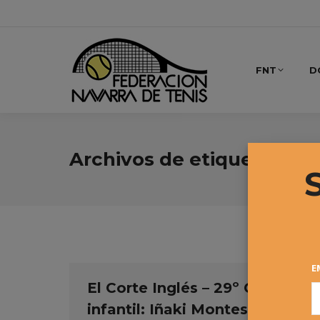
FNT
D
Archivos de etiqueta:
Iña
E
El Corte Inglés – 29º Circuito
infantil: Iñaki Montes y Anne