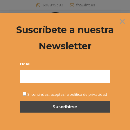
608875383
fnt@fnt.es
×
Buscar:
Suscríbete a nuestra
Newsletter
Archivos de etiqueta:
Club Tenis
Pamplona
EMAIL
Estás aquí:
Si continúas, aceptas la política de privacidad
16º Circuito Veteranos +35 (T1) –
Joaquín Ancín vencedor
Noticias
,
Veteranos
Por
Alvaro Sexmilo FNT