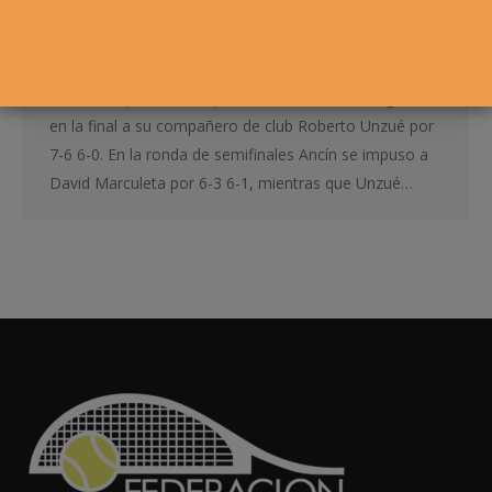
26 marzo, 2015
El Club Tenis Pamplona celebró la primera prueba del
16º Circuito de Veteranos +35. Joaquín Ancín (Club
Tenis Pamplona) se impuso como vencedor al ganar
en la final a su compañero de club Roberto Unzué por
7-6 6-0. En la ronda de semifinales Ancín se impuso a
David Marculeta por 6-3 6-1, mientras que Unzué…