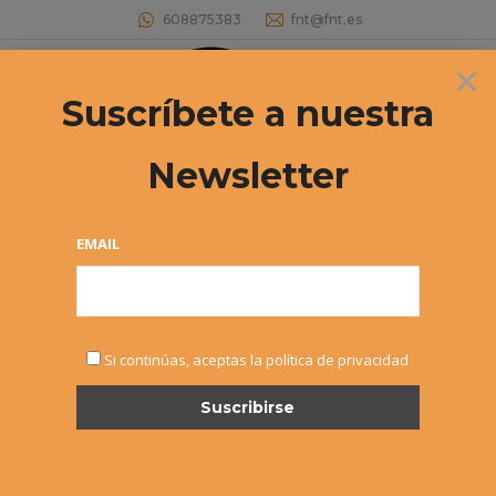
608875383
fnt@fnt.es
×
Buscar:
Suscríbete a nuestra
Newsletter
Archivos de etiqueta:
circuito tenis
Estás aquí:
EMAIL
Si continúas, aceptas la política de privacidad
29º Circuito Infantil «El Corte
Inglés» – Abierto plazo de
inscripción
Noticias
Por
Alvaro Sexmilo FNT
12 enero, 2015