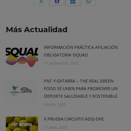
Share
Share
Share
Share
on
on
on
on
X
Facebook
LinkedIn
WhatsApp
Más Actualidad
INFORMACIÓN PRÁCTICA AFILIACIÓN
OBLIGATORIA ISQUAD
17 septiembre, 2025
FNT Y GVTARRA – THE REAL GREEN
FOOD SE UNEN PARA PROMOVER UN
DEPORTE SALUDABLE Y SOSTENIBLE
18 julio, 2025
II PRUEBA CIRCUITO ADSJ-DKE
13 junio, 2025