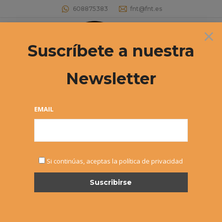
608875383
fnt@fnt.es
×
Buscar:
Suscríbete a nuestra
Newsletter
Nombramiento Antonio Prat – Tennis
Europe
EMAIL
Estás aquí:
Si continúas, aceptas la política de privacidad
JUL
23