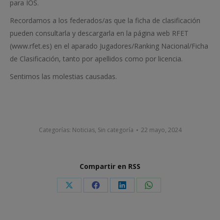
para IOS.
Recordamos a los federados/as que la ficha de clasificación
pueden consultarla y descargarla en la página web RFET
(www.rfet.es) en el aparado Jugadores/Ranking Nacional/Ficha
de Clasificación, tanto por apellidos como por licencia.
Sentimos las molestias causadas.
Categorías:
Noticias
,
Sin categoría
22 mayo, 2024
Compartir en RSS
Share
Share
Share
Share
on
on
on
on