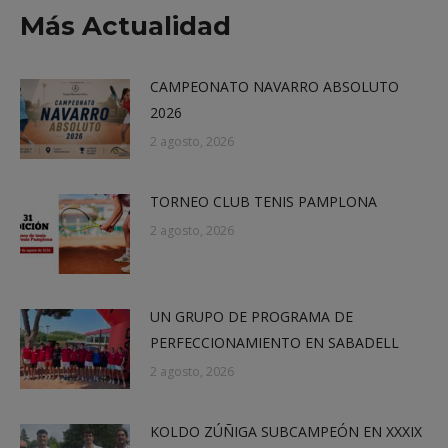
X
Facebook
LinkedIn
WhatsApp
Más Actualidad
CAMPEONATO NAVARRO ABSOLUTO
2026
2 agosto, 2026
TORNEO CLUB TENIS PAMPLONA
2 agosto, 2026
UN GRUPO DE PROGRAMA DE
PERFECCIONAMIENTO EN SABADELL
2 agosto, 2026
KOLDO ZÚÑIGA SUBCAMPEÓN EN XXXIX